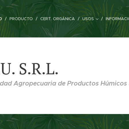
IO
PRODUCTO
CERT. ORGÁNICA
USOS
INFORMACI
U. S.R.L.
edad
Agropecuaria
de Productos Húmicos 