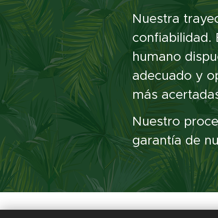
Nuestra trayec
confiabilidad
humano dispues
adecuado y op
más acertadas 
Nuestro proces
garantía de nu
©
S.A.P.HU. S.R.