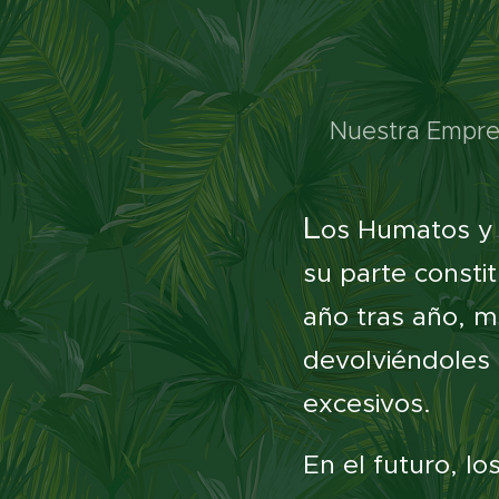
Nuestra Empre
L
os
Humatos y 
su parte consti
año tras año, me
devolviéndoles l
excesivos.
En el futuro, l