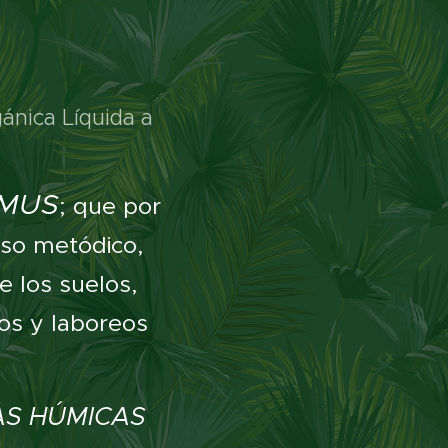
nica Líquida a
MUS
; que por
uso metódico,
e los suelos,
dos y laboreos
AS HÚMICAS