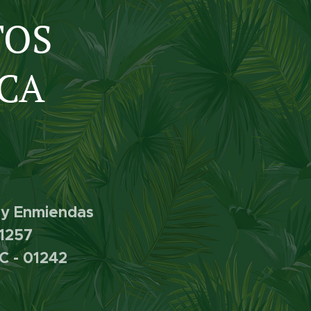
TOS
CA
s y Enmiendas
01257
C - 01242