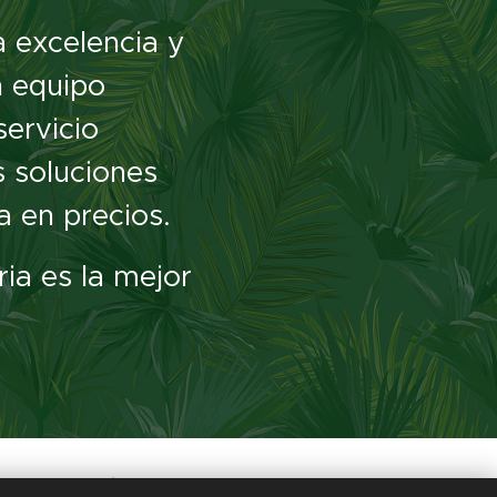
a excelencia y
n equipo
servicio
 soluciones
a en precios.
ia es la mejor
anta Fe Argentina