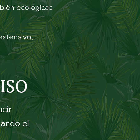
bién ecológicas
extensivo,
ISO
cir
dando el