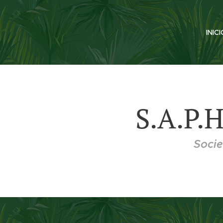
INIC
S.A.P.H
Soci