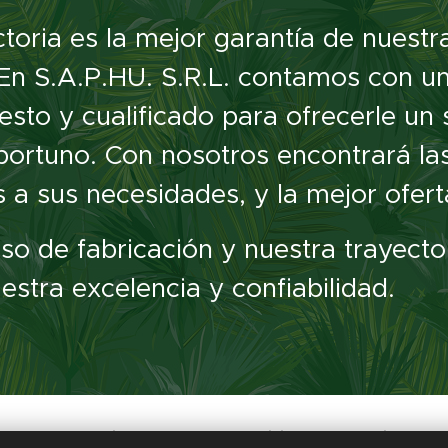
toria es la mejor garantía de nuestr
. En S.A.P.HU. S.R.L. contamos con u
to y cualificado para ofrecerle un 
ortuno. Con nosotros encontrará las
a sus necesidades, y la mejor ofert
o de fabricación y nuestra trayector
estra excelencia y confiabilidad.
L. Planta Industrial San Martín 763 Felicia CP: 3087 Pcia. de S