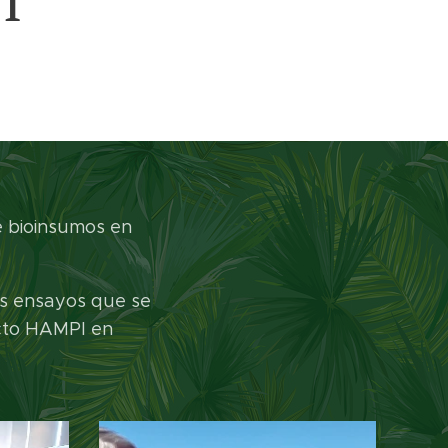
I
e bioinsumos en
ros ensayos que se
ucto HAMPI en