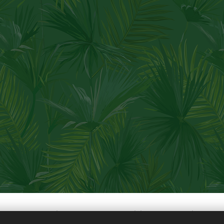
L. Planta Industrial San Martín 763 Felicia CP: 3087 Pcia. de S