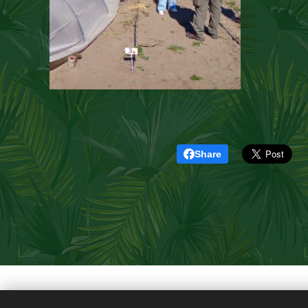
Share
©
S.A.P.HU. S.R.