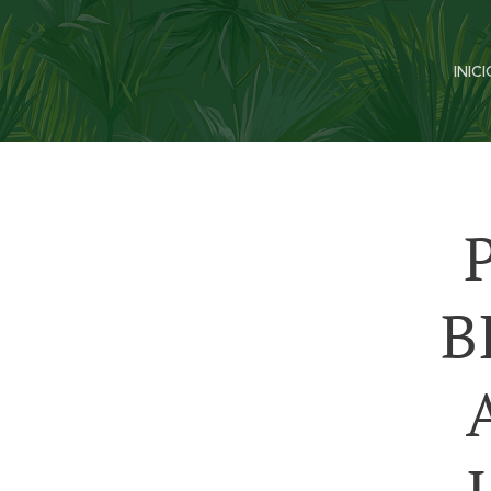
INIC
B